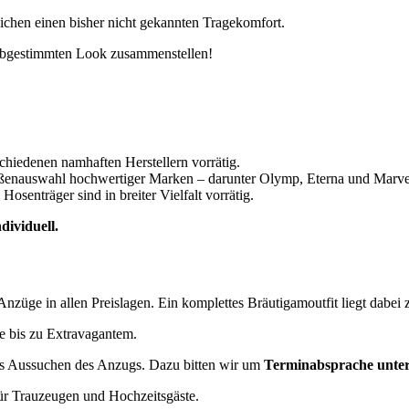
ichen einen bisher nicht gekannten Tragekomfort.
e abgestimmten Look zusammenstellen!
schiedenen namhaften Herstellern vorrätig.
ßenauswahl hochwertiger Marken – darunter Olymp, Eterna und Marveli
senträger sind in breiter Vielfalt vorrätig.
ividuell.
Anzüge in allen Preislagen.
Ein komplettes Bräutigamoutfit liegt dabei 
e bis zu Extravagantem.
das Aussuchen des Anzugs. Dazu bitten wir um
Terminabsprache unter
für Trauzeugen und Hochzeitsgäste.